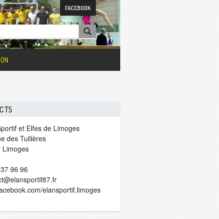
FACEBOOK
ION
CTS
portif et Elfes de Limoges
e des Tuilières
 Limoges
 37 96 96
t@elansportif87.fr
acebook.com/elansportif.limoges