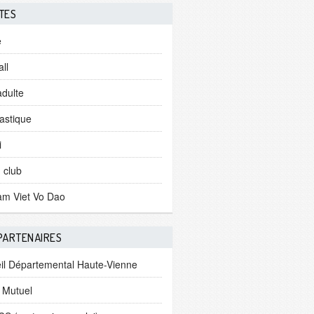
TES
e
ll
dulte
stique
i
 club
am Viet Vo Dao
 PARTENAIRES
il Départemental Haute-Vienne
t Mutuel