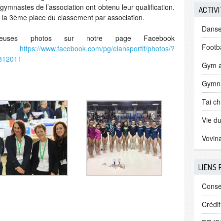
gymnastes de l’association ont obtenu leur qualification.
ACTIVI
 la 3ème place du classement par association.
Dans
reuses photos sur notre page Facebook
Footba
:
https://www.facebook.com/pg/elansportif/photos/?
9812011
Gym a
Gymna
Tai ch
Vie du
Vovin
LIENS
Conse
Crédi