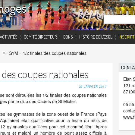
imoges
ACTIVITÉS
COMITÉ DIRECTEUR
DONS
HISTOIRE DE L’ESEL
INSCRIPT
GYM – 1/2 finales des coupes nationales
CONTA
s des coupes nationales
Elan S
121 ru
27 JANVIER 2017
87100
se sont déroulées les 1/2 finales des coupes nationales
es par le club des Cadets de St Michel.
05 55
contac
utes les gymnastes de la zone ouest de la France (Pays
www.f
quitaine) était qualificative pour la finale du mois de
t 12 gymnastes qualifiées pour cette compétition. Après
reurs et malgré un nombre de point assez difficile à